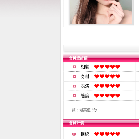
會員總評價
相貌
身材
表演
態度
註﹕最高值 5分
會員評價
相貌