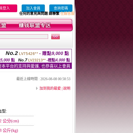
員登入
加入會員
查詢密碼
任何的意見與問題 請聯繫
在線客服
No.2
- 贈點
9,000
點
LV75426**
No.7
點
5,000
點
-贈點
4,000
點
LV23213**
對本平台的支持與愛護, 也恭喜以上會員
最近上線時間 : 2026-08-08 00:58:53
加到我的最愛
|
說明
血型:
2 公分(cm)
8 公斤(kg)